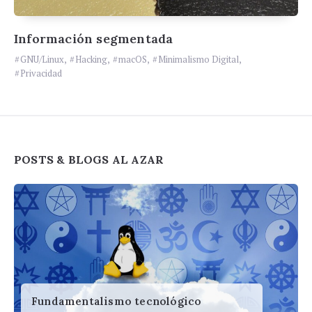
Información segmentada
GNU/Linux
,
Hacking
,
macOS
,
Minimalismo Digital
,
Privacidad
Widgets
POSTS & BLOGS AL AZAR
Fundamentalismo tecnológico