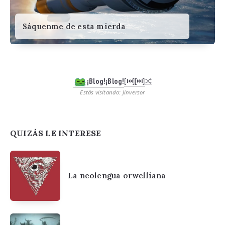
Sáquenme de esta mierda
¡Blog!¡Blog!
[⏮︎]
[⏭︎]
Estás visitando: Jinversor
QUIZÁS LE INTERESE
La neolengua orwelliana