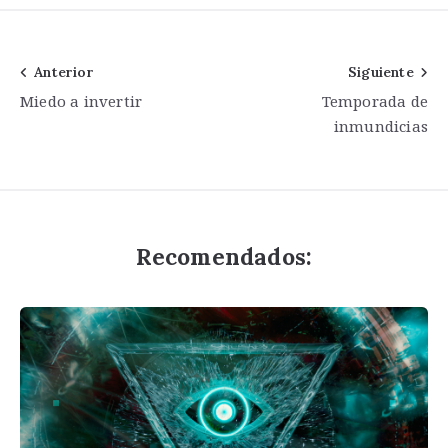
Navegación
Anterior
Siguiente
Miedo a invertir
Temporada de
de
inmundicias
entradas
Recomendados: