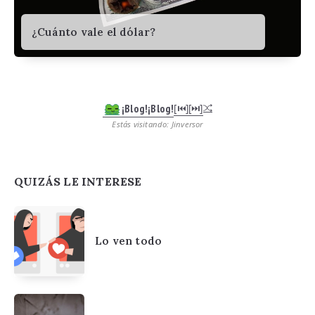
¿Cuánto vale el dólar?
¡Blog!¡Blog!
[⏮︎]
[⏭︎]
Estás visitando: Jinversor
QUIZÁS LE INTERESE
Lo ven todo