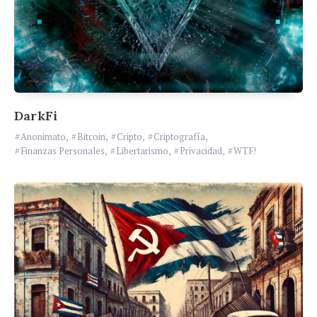
DarkFi
Anonimato
,
Bitcoin
,
Cripto
,
Criptografía
,
Finanzas Personales
,
Libertarismo
,
Privacidad
,
WTF!