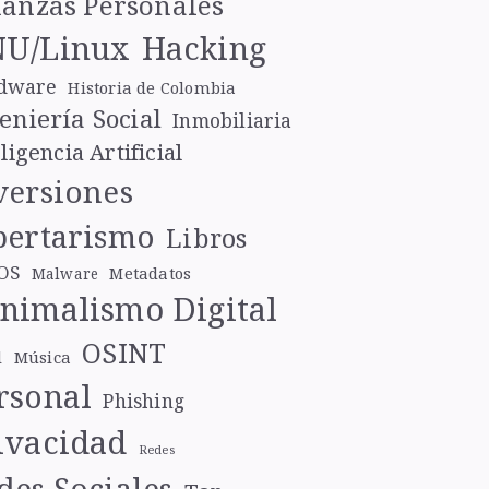
nanzas Personales
U/Linux
Hacking
dware
Historia de Colombia
eniería Social
Inmobiliaria
ligencia Artificial
versiones
bertarismo
Libros
OS
Metadatos
Malware
nimalismo Digital
OSINT
l
Música
rsonal
Phishing
ivacidad
Redes
des Sociales