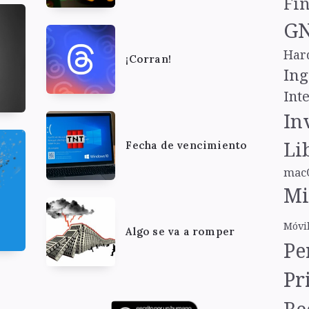
Fi
GN
Har
¡Corran!
Ing
Inte
In
Li
Fecha de vencimiento
mac
Mi
Móvi
Algo se va a romper
Pe
Pr
Re