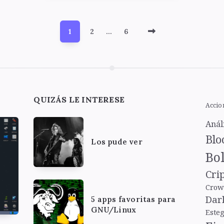
Older
1
2
…
6
Posts
QUIZÁS LE INTERESE
Accio
Anál
Blo
Los pude ver
Bol
Cri
Crow
Dar
5 apps favoritas para
GNU/Linux
Este