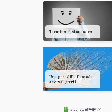
Terminó el simulacro
Una pesadilla llamada
Accival / Trii
¡Blog!¡Blog!
[⏮︎]
[⏭︎]