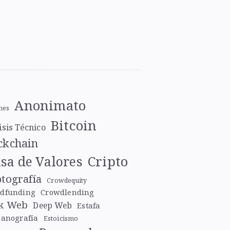
Anonimato
nes
Bitcoin
isis Técnico
ckchain
Cripto
sa de Valores
ptografía
Crowdequity
dfunding
Crowdlending
k Web
Deep Web
Estafa
ganografía
Estoicismo