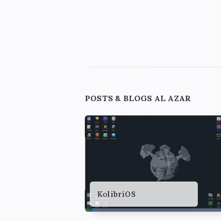
Paginación
de
entradas
Widgets
POSTS & BLOGS AL AZAR
KolibriOS