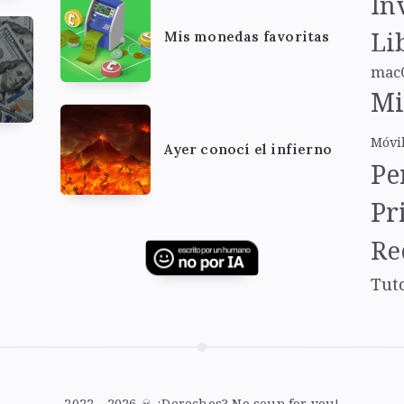
In
Li
Mis monedas favoritas
mac
Mi
Móvi
Ayer conocí el infierno
Pe
Pr
Re
Tut
2022 - 2026 ☠ ¿Derechos? No soup for you!