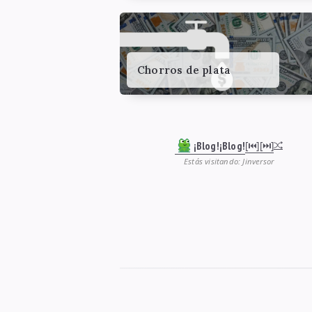
Chorros de plata
¡Blog!¡Blog!
[⏮︎]
[⏭︎]
Estás visitando: Jinversor