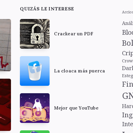
QUIZÁS LE INTERESE
Accio
Anál
Blo
Crackear un PDF
Bol
Cri
Crow
Dar
La cloaca más puerca
Este
Fi
GN
Har
Mejor que YouTube
Ing
Inte