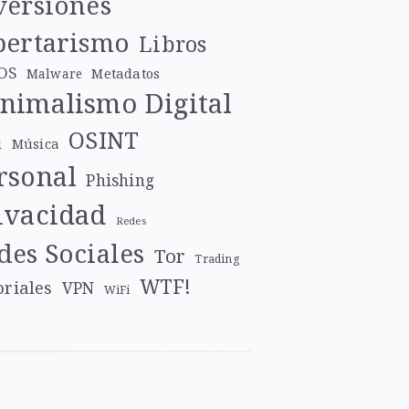
versiones
bertarismo
Libros
OS
Metadatos
Malware
nimalismo Digital
OSINT
l
Música
rsonal
Phishing
ivacidad
Redes
des Sociales
Tor
Trading
WTF!
oriales
VPN
WiFi