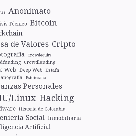
Anonimato
nes
Bitcoin
isis Técnico
ckchain
Cripto
sa de Valores
ptografía
Crowdequity
dfunding
Crowdlending
k Web
Deep Web
Estafa
ganografía
Estoicismo
nanzas Personales
U/Linux
Hacking
dware
Historia de Colombia
eniería Social
Inmobiliaria
ligencia Artificial