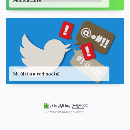
Música libre
Mi última red social
¡Blog!¡Blog!
[⏮︎]
[⏭︎]
Estás visitando: Jinversor