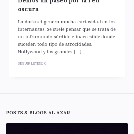
Demos un paseo por la red
oscura
La darknet genera mucha curiosidad en los
internautas. Se suele pensar que se trata de
un inframundo sórdido e inaccesible donde
suceden todo tipo de atrocidades.
Hollywood y los grandes […]
SEGUIR LEYENDO...
Widgets
POSTS & BLOGS AL AZAR