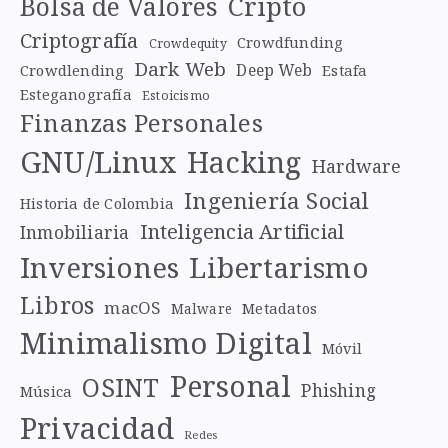
Cripto
Bolsa de Valores
Criptografía
Crowdfunding
Crowdequity
Dark Web
Deep Web
Crowdlending
Estafa
Esteganografía
Estoicismo
Finanzas Personales
GNU/Linux
Hacking
Hardware
Ingeniería Social
Historia de Colombia
Inteligencia Artificial
Inmobiliaria
Libertarismo
Inversiones
Libros
macOS
Metadatos
Malware
Minimalismo Digital
Móvil
Personal
OSINT
Phishing
Música
Privacidad
Redes