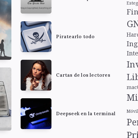
Este
Fi
GN
Har
Piratearlo todo
Ing
Inte
In
Li
Cartas de los lectores
mac
Mi
Móvi
Deepseek en la terminal
Pe
Pr