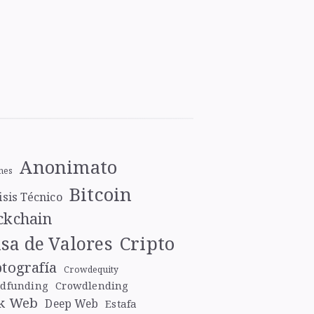
Anonimato
nes
Bitcoin
isis Técnico
ckchain
Cripto
sa de Valores
ptografía
Crowdequity
dfunding
Crowdlending
k Web
Deep Web
Estafa