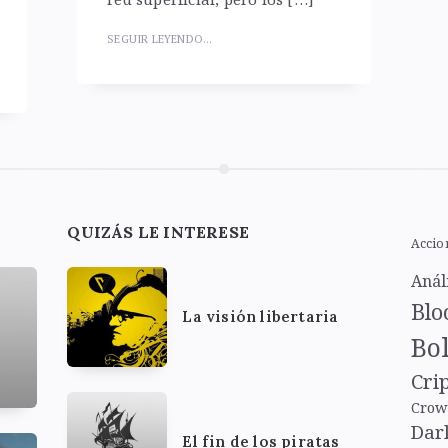
SEGUIR LEYENDO...
QUIZÁS LE INTERESE
Accio
Anál
Blo
La visión libertaria
Bol
Cri
Crow
Dar
El fin de los piratas