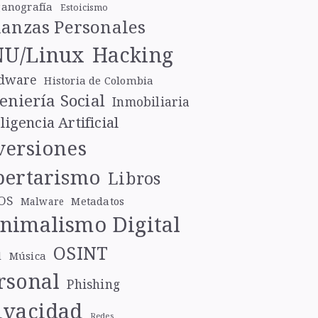
ganografía
Estoicismo
nanzas Personales
U/Linux
Hacking
dware
Historia de Colombia
eniería Social
Inmobiliaria
ligencia Artificial
versiones
bertarismo
Libros
OS
Metadatos
Malware
nimalismo Digital
OSINT
l
Música
rsonal
Phishing
ivacidad
Redes