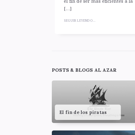
el fin de ser más eficientes a la
[…]
SEGUIR LEYENDO...
Widgets
POSTS & BLOGS AL AZAR
El fin de los piratas