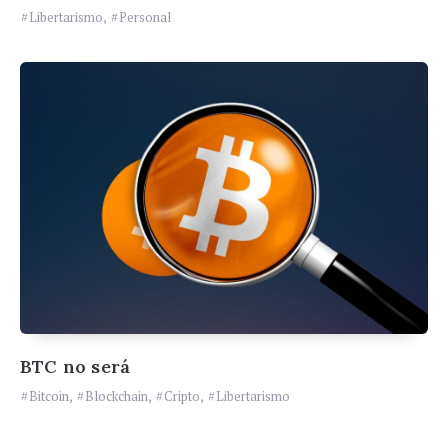
Libertarismo
,
Personal
BTC no será
Bitcoin
,
Blockchain
,
Cripto
,
Libertarismo