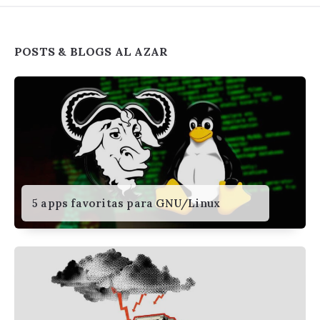
Widgets
POSTS & BLOGS AL AZAR
5 apps favoritas para GNU/Linux