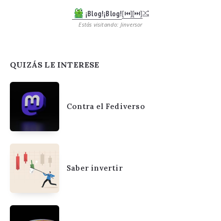
¡Blog!¡Blog!
[⏮︎]
[⏭︎]
Estás visitando: Jinversor
QUIZÁS LE INTERESE
Contra el Fediverso
Saber invertir