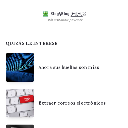
¡Blog!¡Blog!
[⏮︎]
[⏭︎]
Estás visitando: Jinversor
QUIZÁS LE INTERESE
Ahora sus huellas son mías
Extraer correos electrónicos