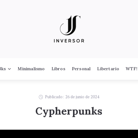
3ks
Minimalismo
Libros
Personal
Libertario
WTF!
Publicado:
26 de junio de 2024
Cypherpunks