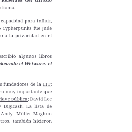
o
Rebeldes del cifrado
idioma.
apacidad para influir,
no Cypherpunks fue Jude
o a la privacidad en el
cribió algunos libros
keando el Wetware: el
os fundadores de la
EFF
;
rreo muy importante que
clave pública
; David Lee
/ Digicash
. La lista de
, Andy Müller-Maghun
tros, también hicieron