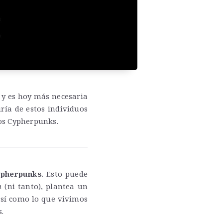
 y es hoy más necesaria
ía de estos individuos
los Cypherpunks.
ypherpunks
. Esto puede
n
(ni tanto), plantea un
 así como lo que vivimos
s.