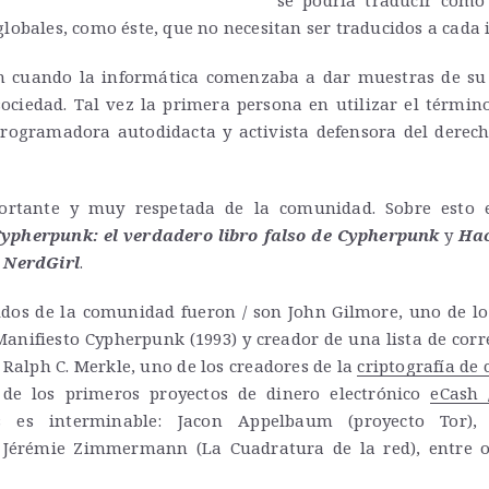
se podría traducir com
lobales, como éste, que no necesitan ser traducidos a cada 
 cuando la informática comenzaba a dar muestras de su c
ociedad. Tal vez la primera persona en utilizar el térmi
programadora autodidacta y activista defensora del derech
ortante y muy respetada de la comunidad. Sobre esto es
ypherpunk: el verdadero libro falso de Cypherpunk
y
Hac
 NerdGirl
.
dos de la comunidad fueron / son John Gilmore, uno de l
Manifiesto Cypherpunk (1993) y creador de una lista de co
Ralph C. Merkle, uno de los creadores de la
criptografía de 
 de los primeros proyectos de dinero electrónico
eCash 
es es interminable: Jacon Appelbaum (proyecto Tor)
Jérémie Zimmermann (La Cuadratura de la red), entre o