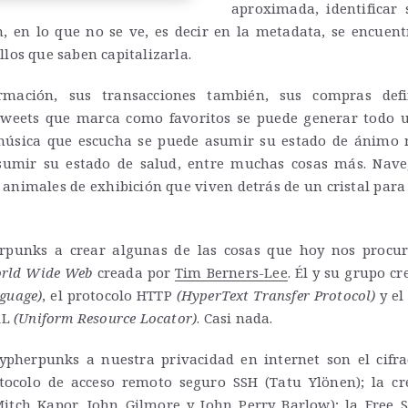
aproximada, identificar s
, en lo que no se ve, es decir en la metadata, se encuen
los que saben capitalizarla.
rmación, sus transacciones también, sus compras de
 tweets que marca como favoritos se puede generar todo u
 música que escucha se puede asumir su estado de ánimo
umir su estado de salud, entre muchas cosas más. Nave
animales de exhibición que viven detrás de un cristal para 
erpunks a crear algunas de las cosas que hoy nos procur
rld Wide Web
creada por
Tim Berners-Lee
. Él y su grupo c
guage)
, el protocolo HTTP
(HyperText Transfer Protocol)
y el
RL
(Uniform Resource Locator)
. Casi nada.
Cypherpunks a nuestra privacidad en internet son el cifr
tocolo de acceso remoto seguro SSH (Tatu Ylönen); la cre
Mitch Kapor, John Gilmore y John Perry Barlow); la Free 