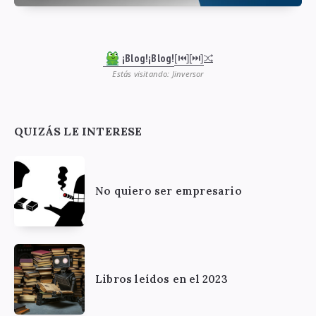
¡Blog!¡Blog!
[⏮︎]
[⏭︎]
Estás visitando: Jinversor
QUIZÁS LE INTERESE
No quiero ser empresario
Libros leídos en el 2023