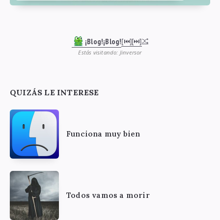
¡Blog!¡Blog!
[⏮︎]
[⏭︎]
Estás visitando: Jinversor
QUIZÁS LE INTERESE
Funciona muy bien
Todos vamos a morir