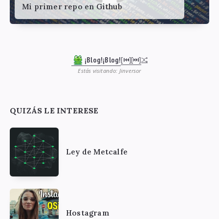
Mi primer repo en Github
¡Blog!¡Blog!
[⏮︎]
[⏭︎]
Estás visitando: Jinversor
QUIZÁS LE INTERESE
Ley de Metcalfe
Hostagram