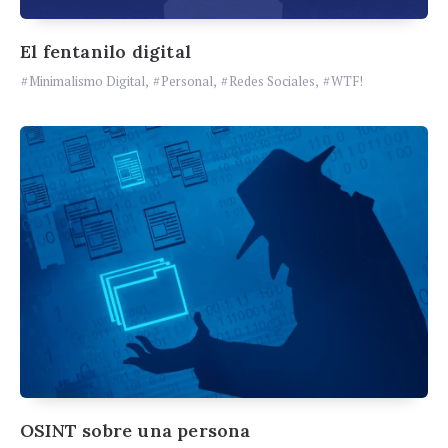
El fentanilo digital
Minimalismo Digital
,
Personal
,
Redes Sociales
,
WTF!
OSINT sobre una persona