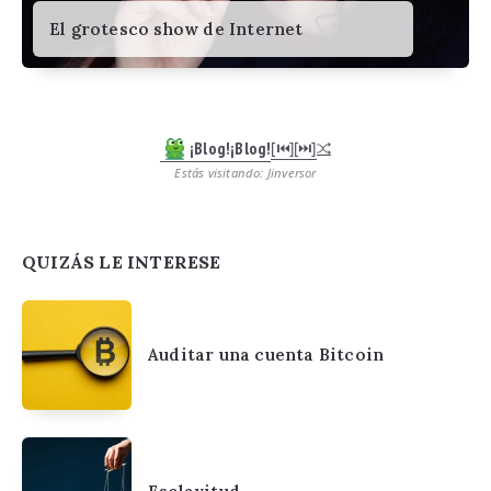
El grotesco show de Internet
¡Blog!¡Blog!
[⏮︎]
[⏭︎]
Estás visitando: Jinversor
QUIZÁS LE INTERESE
Auditar una cuenta Bitcoin