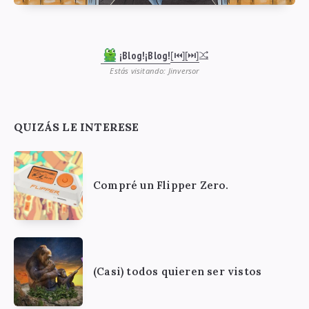
¡Blog!¡Blog!
[⏮︎]
[⏭︎]
Estás visitando: Jinversor
QUIZÁS LE INTERESE
Compré un Flipper Zero.
(Casi) todos quieren ser vistos