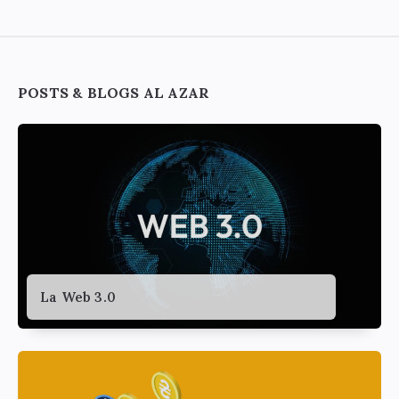
Widgets
POSTS & BLOGS AL AZAR
La Web 3.0