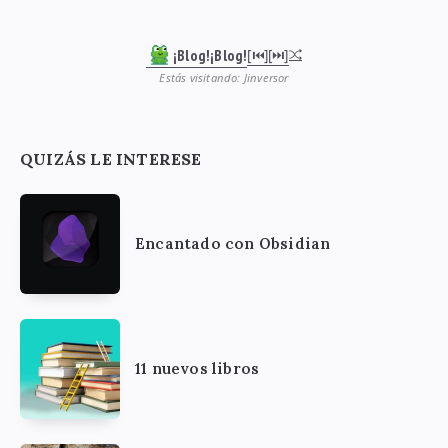
¡Blog!¡Blog!
[⏮︎]
[⏭︎]
Estás visitando: Jinversor
QUIZÁS LE INTERESE
Encantado con Obsidian
11 nuevos libros