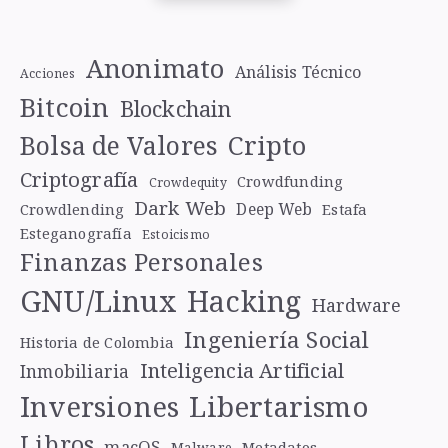
Anonimato
Análisis Técnico
Acciones
Bitcoin
Blockchain
Cripto
Bolsa de Valores
Criptografía
Crowdfunding
Crowdequity
Dark Web
Deep Web
Crowdlending
Estafa
Esteganografía
Estoicismo
Finanzas Personales
GNU/Linux
Hacking
Hardware
Ingeniería Social
Historia de Colombia
Inteligencia Artificial
Inmobiliaria
Libertarismo
Inversiones
Libros
macOS
Metadatos