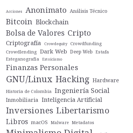
Anonimato
Análisis Técnico
Acciones
Bitcoin
Blockchain
Cripto
Bolsa de Valores
Criptografía
Crowdfunding
Crowdequity
Dark Web
Deep Web
Crowdlending
Estafa
Esteganografía
Estoicismo
Finanzas Personales
GNU/Linux
Hacking
Hardware
Ingeniería Social
Historia de Colombia
Inteligencia Artificial
Inmobiliaria
Libertarismo
Inversiones
Libros
macOS
Metadatos
Malware
Minimalismo Digital