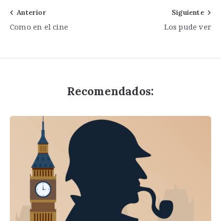
Navegación
Anterior
Siguiente
Como en el cine
Los pude ver
de
entradas
Recomendados: