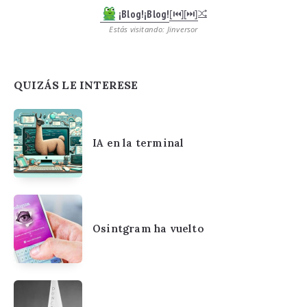
¡Blog!¡Blog!
[⏮︎]
[⏭︎]
Estás visitando: Jinversor
QUIZÁS LE INTERESE
IA en la terminal
Osintgram ha vuelto