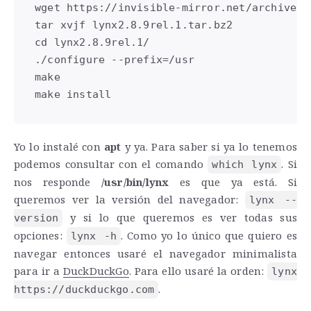
wget https://invisible-mirror.net/archives/
tar xvjf lynx2.8.9rel.1.tar.bz2

cd lynx2.8.9rel.1/

./configure --prefix=/usr

make

make install
Yo lo instalé con
apt
y ya. Para saber si ya lo tenemos
podemos consultar con el comando
. Si
which lynx
nos responde
/usr/bin/lynx
es que ya está. Si
queremos ver la versión del navegador:
lynx --
y si lo que queremos es ver todas sus
version
opciones:
. Como yo lo único que quiero es
lynx -h
navegar entonces usaré el navegador minimalista
para ir a
DuckDuckGo
. Para ello usaré la orden:
lynx
.
https://duckduckgo.com