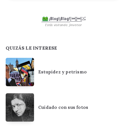
¡Blog!¡Blog!
[⏮︎]
[⏭︎]
Estás visitando: Jinversor
QUIZÁS LE INTERESE
Estupidez y petrismo
Cuidado con sus fotos