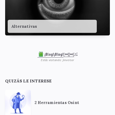
Alternativas
¡Blog!¡Blog!
[⏮︎]
[⏭︎]
Estás visitando: Jinversor
QUIZÁS LE INTERESE
2 Herramientas Osint