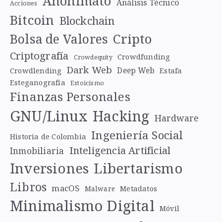
Anonimato
Análisis Técnico
Acciones
Bitcoin
Blockchain
Cripto
Bolsa de Valores
Criptografía
Crowdfunding
Crowdequity
Dark Web
Deep Web
Crowdlending
Estafa
Esteganografía
Estoicismo
Finanzas Personales
GNU/Linux
Hacking
Hardware
Ingeniería Social
Historia de Colombia
Inteligencia Artificial
Inmobiliaria
Libertarismo
Inversiones
Libros
macOS
Metadatos
Malware
Minimalismo Digital
Móvil