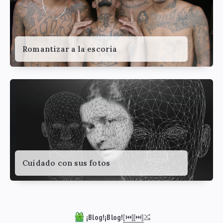
Romantizar a la escoria
Cuidado con sus fotos
¡Blog!¡Blog!
[⏮︎]
[⏭︎]