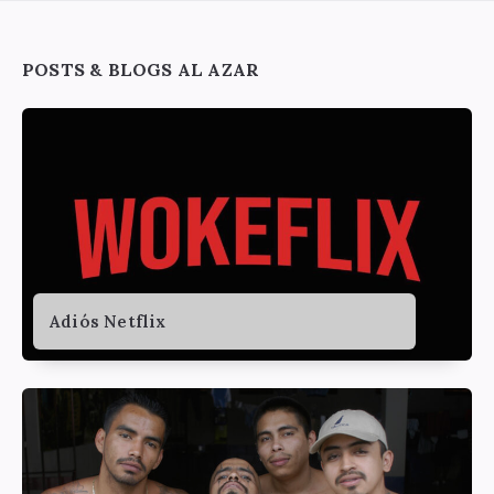
Widgets
POSTS & BLOGS AL AZAR
Adiós Netflix