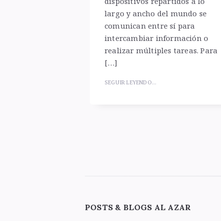
dispositivos repartidos a lo
largo y ancho del mundo se
comunican entre sí para
intercambiar información o
realizar múltiples tareas. Para
[…]
SEGUIR LEYENDO...
Paginación
de
entradas
Widgets
POSTS & BLOGS AL AZAR