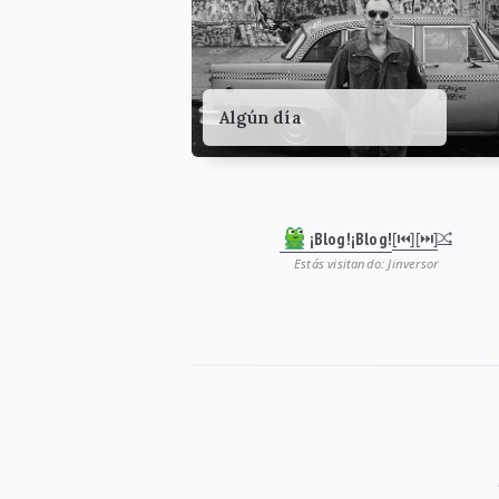
Algún día
¡Blog!¡Blog!
[⏮︎]
[⏭︎]
Estás visitando: Jinversor