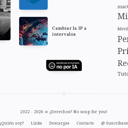
mac
Mi
Cambiar la IP a
Móvi
intervalos
Pe
Pr
Re
Tut
2022 - 2026 ☠ ¿Derechos? No soup for you!
¿Quién soy?
Links
Descargas
Contacto
@ Suscríbas