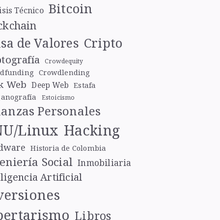
Bitcoin
isis Técnico
ckchain
Cripto
sa de Valores
ptografía
Crowdequity
dfunding
Crowdlending
k Web
Deep Web
Estafa
ganografía
Estoicismo
nanzas Personales
U/Linux
Hacking
dware
Historia de Colombia
eniería Social
Inmobiliaria
ligencia Artificial
versiones
bertarismo
Libros