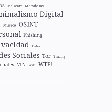
OS
Metadatos
Malware
nimalismo Digital
OSINT
l
Música
rsonal
Phishing
ivacidad
Redes
des Sociales
Tor
Trading
WTF!
oriales
VPN
WiFi
e