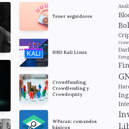
Anál
Blo
Tener seguidores
Bol
Cri
Crow
Dar
HBD Kali Linux
Este
Fi
GN
Crowdfunding,
Har
Crowdlending y
Ing
Crowdequity
Inte
In
WPscan: comandos
Li
básicos