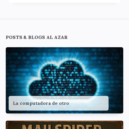
Widgets
POSTS & BLOGS AL AZAR
La computadora de otro