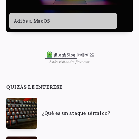
Adiós a MacOS
¡Blog!¡Blog!
[⏮︎]
[⏭︎]
Estás visitando: Jinversor
QUIZÁS LE INTERESE
¿Qué es un ataque térmico?