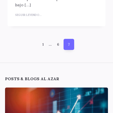
bajo […]
SEGUIR LEYENDO...
Paginación
1
…
6
7
de
entradas
Widgets
POSTS & BLOGS AL AZAR