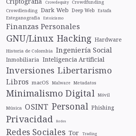
Criptografía
Crowdfunding
Crowdequity
Dark Web
Deep Web
Crowdlending
Estafa
Esteganografía
Estoicismo
Finanzas Personales
GNU/Linux
Hacking
Hardware
Ingeniería Social
Historia de Colombia
Inteligencia Artificial
Inmobiliaria
Libertarismo
Inversiones
Libros
macOS
Metadatos
Malware
Minimalismo Digital
Móvil
Personal
OSINT
Phishing
Música
Privacidad
Redes
Redes Sociales
Tor
Trading