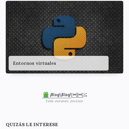
Entornos virtuales
¡Blog!¡Blog!
[⏮︎]
[⏭︎]
Estás visitando: Jinversor
QUIZÁS LE INTERESE