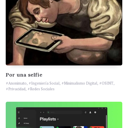
Por una selfie
Anonimato
,
Ingeniería Social
,
Minimalismo Digital
,
OSINT
,
Privacidad
,
Redes Sociales