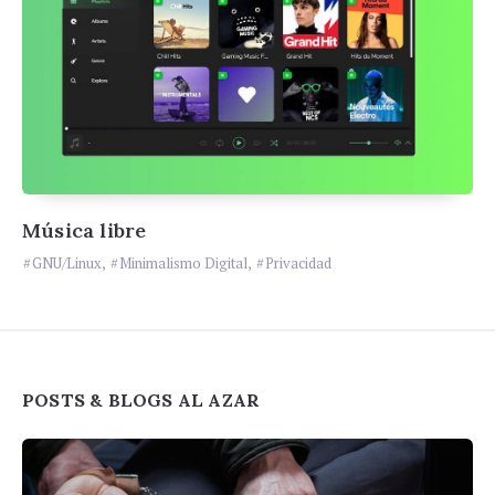
Música libre
GNU/Linux
,
Minimalismo Digital
,
Privacidad
Widgets
POSTS & BLOGS AL AZAR