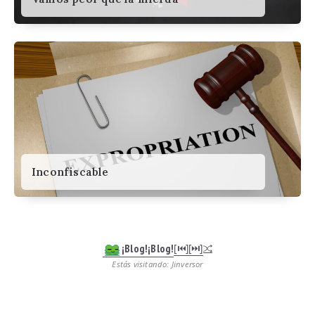
Inconfiscable
¡Blog!¡Blog!
[⏮︎]
[⏭︎]
Estás visitando: Jinversor