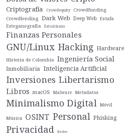
Criptografía
Crowdfunding
Crowdequity
Dark Web
Deep Web
Crowdlending
Estafa
Esteganografía
Estoicismo
Finanzas Personales
GNU/Linux
Hacking
Hardware
Ingeniería Social
Historia de Colombia
Inteligencia Artificial
Inmobiliaria
Libertarismo
Inversiones
Libros
macOS
Metadatos
Malware
Minimalismo Digital
Móvil
Personal
OSINT
Phishing
Música
Privacidad
Redes