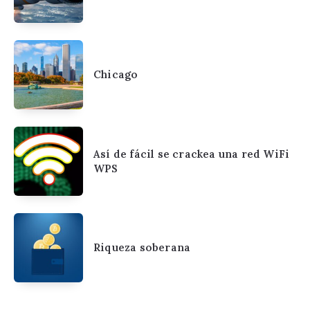
Chicago
Así de fácil se crackea una red WiFi
WPS
Riqueza soberana