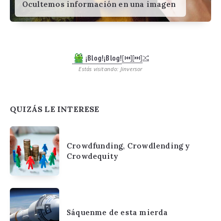
Ocultemos información en una imagen
¡Blog!¡Blog!
[⏮︎]
[⏭︎]
Estás visitando: Jinversor
QUIZÁS LE INTERESE
Crowdfunding, Crowdlending y
Crowdequity
Sáquenme de esta mierda