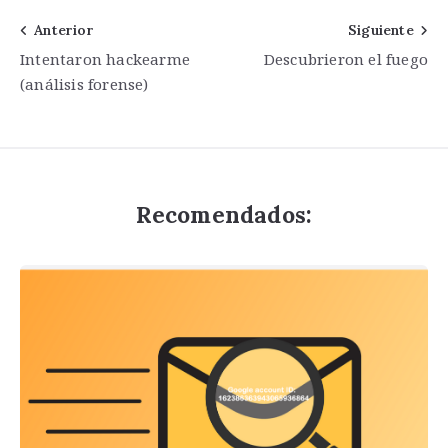
Navegación
Anterior
Siguiente
Intentaron hackearme
Descubrieron el fuego
de
(análisis forense)
entradas
Recomendados: