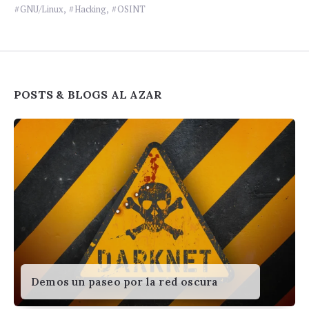
GNU/Linux
,
Hacking
,
OSINT
Widgets
POSTS & BLOGS AL AZAR
Demos un paseo por la red oscura