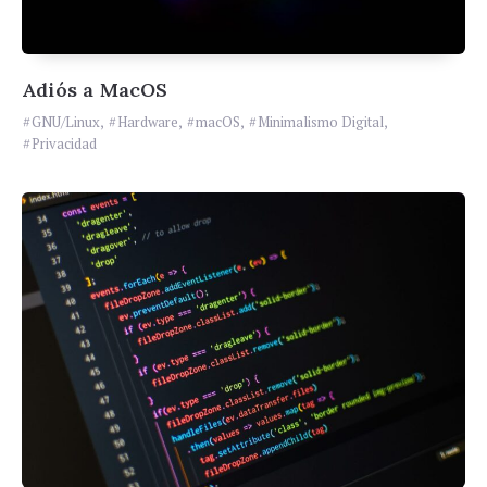
Adiós a MacOS
GNU/Linux
,
Hardware
,
macOS
,
Minimalismo Digital
,
Privacidad