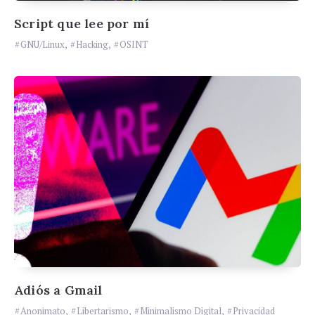
Script que lee por mí
GNU/Linux
,
Hacking
,
OSINT
Adiós a Gmail
Anonimato
,
Libertarismo
,
Minimalismo Digital
,
Privacidad