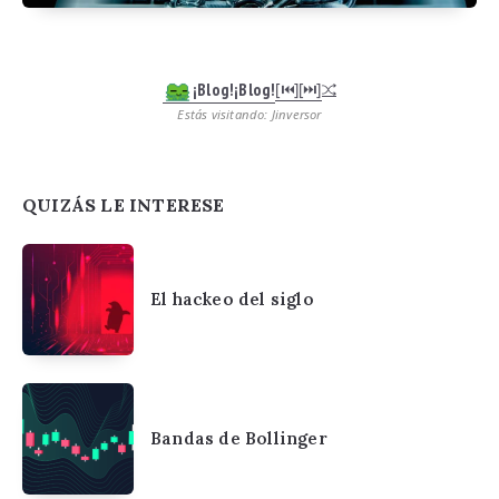
¡Blog!¡Blog!
[⏮︎]
[⏭︎]
Estás visitando: Jinversor
QUIZÁS LE INTERESE
El hackeo del siglo
Bandas de Bollinger