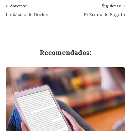
Navegación
Anterior
Siguiente
Lo básico de Docker
El Bronx de Bogotá
de
entradas
Recomendados: