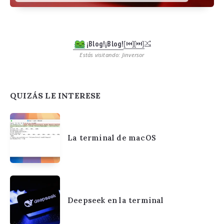
¡Blog!¡Blog!
[⏮︎]
[⏭︎]
Estás visitando: Jinversor
QUIZÁS LE INTERESE
La terminal de macOS
Deepseek en la terminal