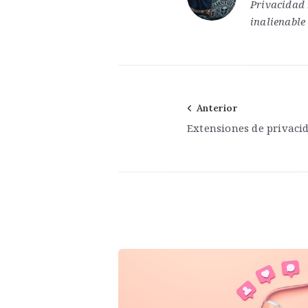
Privacidad
inalienable
Navegación
Anterior
Extensiones de privaci
de
entradas