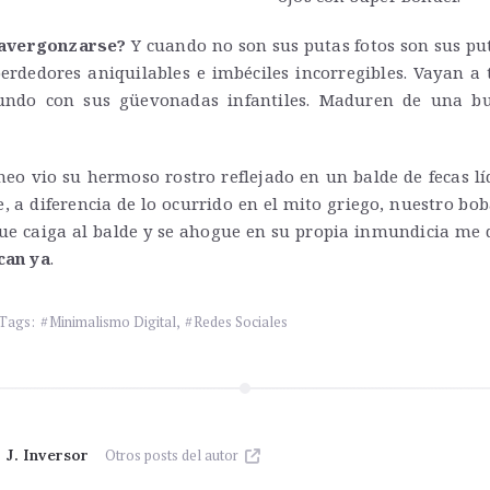
 avergonzarse?
Y cuando no son sus putas fotos son sus pu
erdedores aniquilables e imbéciles incorregibles. Vayan a
ndo con sus güevonadas infantiles. Maduren de una bu
eo vio su hermoso rostro reflejado en un balde de fecas l
, a diferencia de lo ocurrido en el mito griego, nuestro b
ue caiga al balde y se ahogue en su propia inmundicia me d
can ya
.
Tags:
Minimalismo Digital
,
Redes Sociales
:
J. Inversor
Otros posts del autor