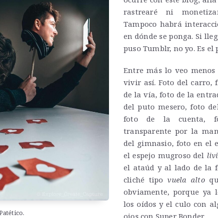
rastrearé ni monetiza
Tampoco habrá interacci
en dónde se ponga. Si lle
puso Tumblr, no yo. Es el 
Entre más lo veo menos
vivir así. Foto del carro,
de la vía, foto de la entr
del puto mesero, foto de
foto de la cuenta, f
transparente por la mant
del gimnasio, foto en el 
el espejo mugroso del
liv
el ataúd y al lado de la 
cliché tipo
vuela alto
que
obviamente, porque ya l
los oídos y el culo con a
Patético.
ojos con Super Bonder.