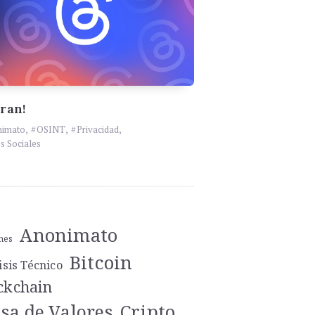
ran!
nimato
,
OSINT
,
Privacidad
,
s Sociales
Anonimato
nes
Bitcoin
isis Técnico
ckchain
Cripto
sa de Valores