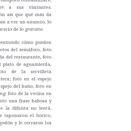
ré a sus visitantes.
ón así que qué más da
gan a ver un anuncio, lo
precio de lo
gratuito
.
 entiendo cómo pueden
 fotos del semáforo, foto
ada del restaurante, foto
l plato de aguamierda,
oto de la servilleta
eca; foto en el espejo
espejo del baño, foto en
ing
; foto de la vecina en
foto una frase babosa y
 la difunta no leerá,
e taponaron el hocico,
lgodón y le cerraron los