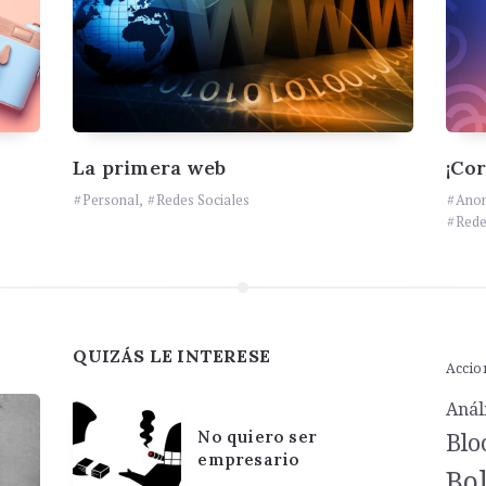
La primera web
¡Cor
Personal
,
Redes Sociales
Ano
Rede
QUIZÁS LE INTERESE
Accio
Anál
No quiero ser
Blo
empresario
Bol