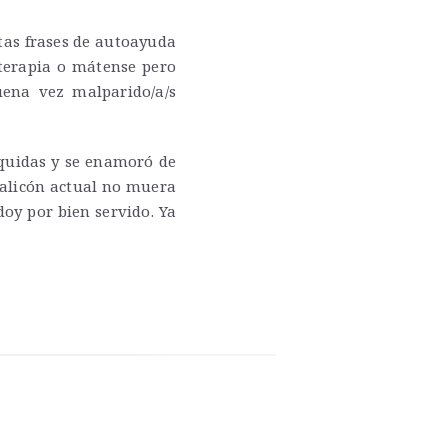
tas frases de autoayuda
 terapia o mátense pero
ena vez malparido/a/s
íquidas y se enamoró de
obalicón actual no muera
oy por bien servido. Ya