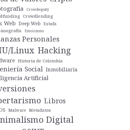
ptografía
Crowdequity
dfunding
Crowdlending
k Web
Deep Web
Estafa
ganografía
Estoicismo
nanzas Personales
U/Linux
Hacking
dware
Historia de Colombia
eniería Social
Inmobiliaria
ligencia Artificial
versiones
bertarismo
Libros
OS
Metadatos
Malware
nimalismo Digital