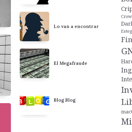
Cri
Crow
Dar
Lo van a encontrar
Este
Fi
GN
Har
El Megafraude
Ing
Inte
In
Li
Blog Blog
mac
Mi