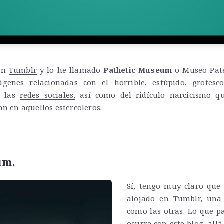
 en
Tumblr
y lo he llamado
Pathetic Museum
o Museo Paté
genes relacionadas con el horrible, estúpido, grotesco
e las
redes sociales,
así como del ridículo narcicismo q
an en aquellos estercoleros.
um.
Sí, tengo muy claro qu
alojado en Tumblr, una 
como las otras. Lo que pa
ocurre con este blog, all