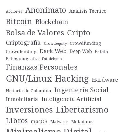
Anonimato
Análisis Técnico
Acciones
Bitcoin
Blockchain
Cripto
Bolsa de Valores
Criptografía
Crowdfunding
Crowdequity
Dark Web
Deep Web
Crowdlending
Estafa
Esteganografía
Estoicismo
Finanzas Personales
GNU/Linux
Hacking
Hardware
Ingeniería Social
Historia de Colombia
Inteligencia Artificial
Inmobiliaria
Libertarismo
Inversiones
Libros
macOS
Metadatos
Malware
Minimalismo Digital