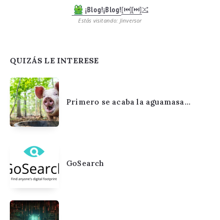
¡Blog!¡Blog!
[⏮︎]
[⏭︎]
Estás visitando: Jinversor
QUIZÁS LE INTERESE
Primero se acaba la aguamasa…
GoSearch