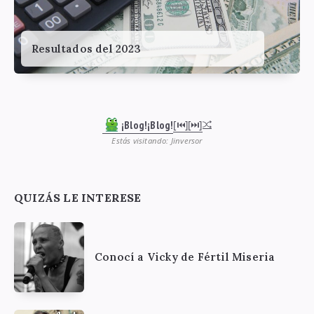
Resultados del 2023
¡Blog!¡Blog!
[⏮︎]
[⏭︎]
Estás visitando: Jinversor
QUIZÁS LE INTERESE
Conocí a Vicky de Fértil Miseria