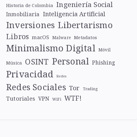
Ingeniería Social
Historia de Colombia
Inteligencia Artificial
Inmobiliaria
Libertarismo
Inversiones
Libros
macOS
Metadatos
Malware
Minimalismo Digital
Móvil
Personal
OSINT
Phishing
Música
Privacidad
Redes
Redes Sociales
Tor
Trading
WTF!
Tutoriales
VPN
WiFi