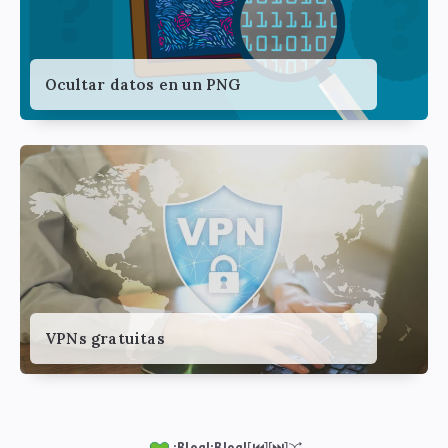
Ocultar datos en un PNG
VPNs gratuitas
¡Blog!¡Blog!
[⏮︎]
[⏭︎]