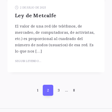
2 DE JULIO DE 2025
Ley de Metcalfe
El valor de una red (de teléfonos, de
mercadeo, de computadoras, de activistas,
etc.) es proporcional al cuadrado del
número de nodos (usuarios) de esa red. Es
lo que nos […]
SEGUIR LEYENDO...
Paginación
1
2
3
…
8
de
entradas