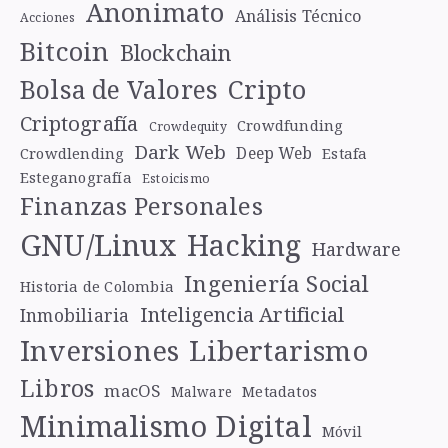
Anonimato
Análisis Técnico
Acciones
Bitcoin
Blockchain
Cripto
Bolsa de Valores
Criptografía
Crowdfunding
Crowdequity
Dark Web
Deep Web
Crowdlending
Estafa
Esteganografía
Estoicismo
Finanzas Personales
GNU/Linux
Hacking
Hardware
Ingeniería Social
Historia de Colombia
Inteligencia Artificial
Inmobiliaria
Libertarismo
Inversiones
Libros
macOS
Metadatos
Malware
Minimalismo Digital
Móvil